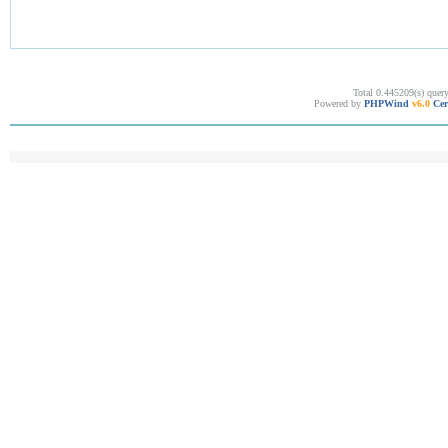
Total 0.445209(s) quer
Powered by
PHPWind
v6.0
Cer