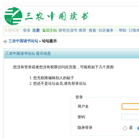
»
您尚未
登录
注册
|
返回主站
|
研究生读书
|
推荐
|
搜索
|
社区服务
|
帮助
|
订阅
三农中国读书论坛
» 论坛提示
三农中国读书论坛 提示信息
您没有登录或者您没有权限访问此页面，可能有如下几个原因:
您无权限编辑别人的贴子
您还不是论坛会员,请先登录论坛
登录
用户名
密码
隐身登录
是