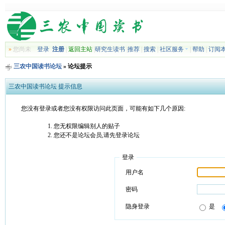
»
您尚未
登录
注册
|
返回主站
|
研究生读书
|
推荐
|
搜索
|
社区服务
|
帮助
|
订阅
三农中国读书论坛
» 论坛提示
三农中国读书论坛 提示信息
您没有登录或者您没有权限访问此页面，可能有如下几个原因:
您无权限编辑别人的贴子
您还不是论坛会员,请先登录论坛
登录
用户名
密码
隐身登录
是