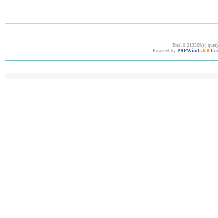
Total 0.213509(s) quer
Powered by
PHPWind
v6.0
Cer