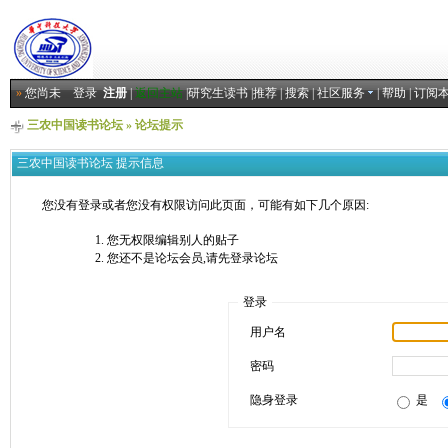
»
您尚未
登录
注册
|
返回主站
|
研究生读书
|
推荐
|
搜索
|
社区服务
|
帮助
|
订阅
三农中国读书论坛
» 论坛提示
三农中国读书论坛 提示信息
您没有登录或者您没有权限访问此页面，可能有如下几个原因:
您无权限编辑别人的贴子
您还不是论坛会员,请先登录论坛
登录
用户名
密码
隐身登录
是