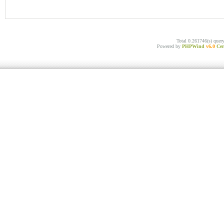
Total 0.261746(s) quer
Powered by
PHPWind
v6.0
Cer