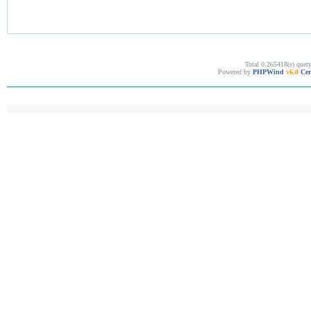
Total 0.265418(s) quer
Powered by
PHPWind
v6.0
Cer