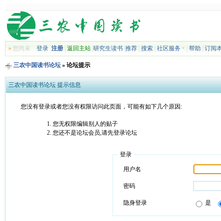
»
您尚未
登录
注册
|
返回主站
|
研究生读书
|
推荐
|
搜索
|
社区服务
|
帮助
|
订阅
三农中国读书论坛
» 论坛提示
三农中国读书论坛 提示信息
您没有登录或者您没有权限访问此页面，可能有如下几个原因:
您无权限编辑别人的贴子
您还不是论坛会员,请先登录论坛
登录
用户名
密码
隐身登录
是