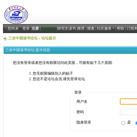
»
您尚未
登录
注册
|
返回主站
|
研究生读书
|
推荐
|
搜索
|
社区服务
|
帮助
|
订阅
三农中国读书论坛
» 论坛提示
三农中国读书论坛 提示信息
您没有登录或者您没有权限访问此页面，可能有如下几个原因:
您无权限编辑别人的贴子
您还不是论坛会员,请先登录论坛
登录
用户名
密码
隐身登录
是