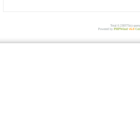
Total 0.238375(s) quer
Powered by
PHPWind
v6.0
Cer