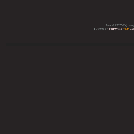
Total 0.253750(s) quer
Powered by
PHPWind
v6.0
Cer