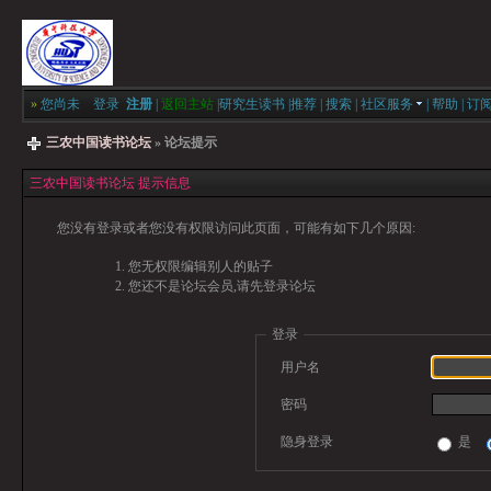
»
您尚未
登录
注册
|
返回主站
|
研究生读书
|
推荐
|
搜索
|
社区服务
|
帮助
|
订
三农中国读书论坛
» 论坛提示
三农中国读书论坛 提示信息
您没有登录或者您没有权限访问此页面，可能有如下几个原因:
您无权限编辑别人的贴子
您还不是论坛会员,请先登录论坛
登录
用户名
密码
隐身登录
是