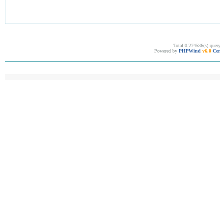
Total 0.274536(s) quer
Powered by
PHPWind
v6.0
Cer