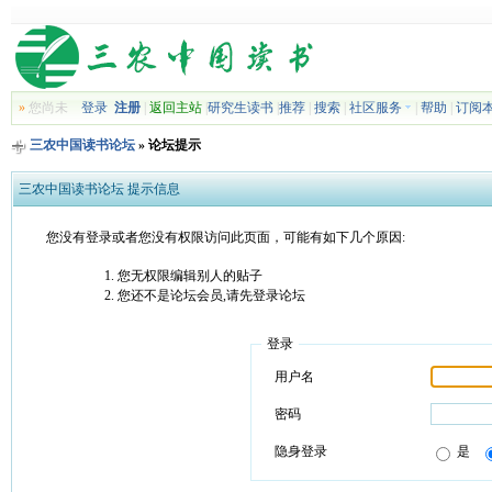
»
您尚未
登录
注册
|
返回主站
|
研究生读书
|
推荐
|
搜索
|
社区服务
|
帮助
|
订阅
三农中国读书论坛
» 论坛提示
三农中国读书论坛 提示信息
您没有登录或者您没有权限访问此页面，可能有如下几个原因:
您无权限编辑别人的贴子
您还不是论坛会员,请先登录论坛
登录
用户名
密码
隐身登录
是