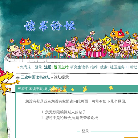
»
您尚未
登录
注册
|
返回主站
|
研究生读书
|
推荐
|
搜索
|
社区服务
|
帮助
三农中国读书论坛
» 论坛提示
三农中国读书论坛 提示信息
您没有登录或者您没有权限访问此页面，可能有如下几个原因:
您无权限编辑别人的贴子
您还不是论坛会员,请先登录论坛
登录