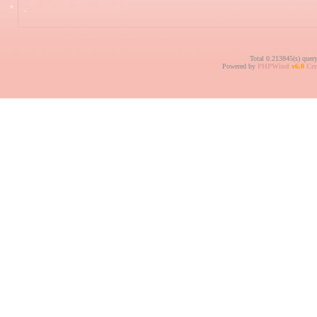
Total 0.213845(s) quer
Powered by
PHPWind
v6.0
Cer