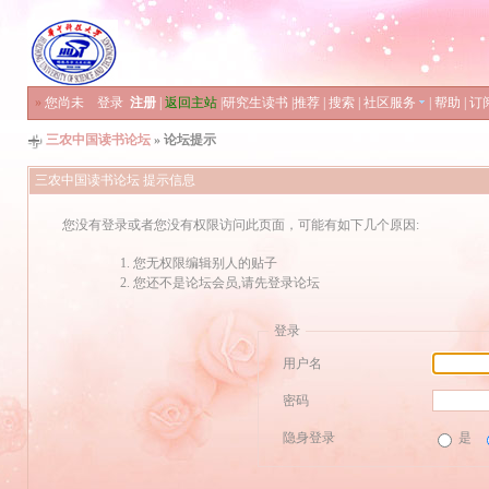
»
您尚未
登录
注册
|
返回主站
|
研究生读书
|
推荐
|
搜索
|
社区服务
|
帮助
|
订
三农中国读书论坛
» 论坛提示
三农中国读书论坛 提示信息
您没有登录或者您没有权限访问此页面，可能有如下几个原因:
您无权限编辑别人的贴子
您还不是论坛会员,请先登录论坛
登录
用户名
密码
隐身登录
是