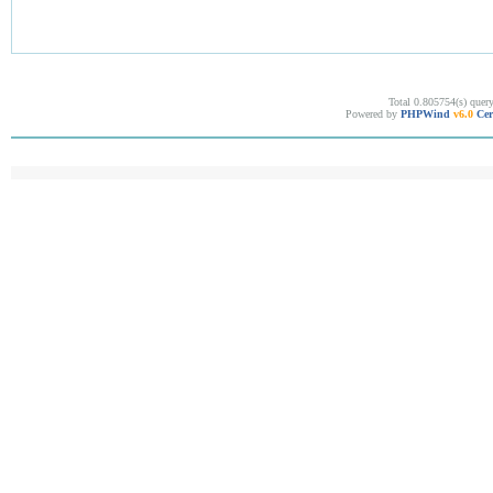
Total 0.805754(s) quer
Powered by
PHPWind
v6.0
Cer