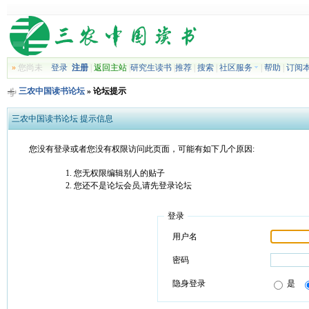
»
您尚未
登录
注册
|
返回主站
|
研究生读书
|
推荐
|
搜索
|
社区服务
|
帮助
|
订阅
三农中国读书论坛
» 论坛提示
三农中国读书论坛 提示信息
您没有登录或者您没有权限访问此页面，可能有如下几个原因:
您无权限编辑别人的贴子
您还不是论坛会员,请先登录论坛
登录
用户名
密码
隐身登录
是