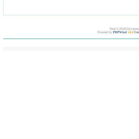
Total 0.201852(s) quer
Powered by
PHPWind
v6.0
Cer