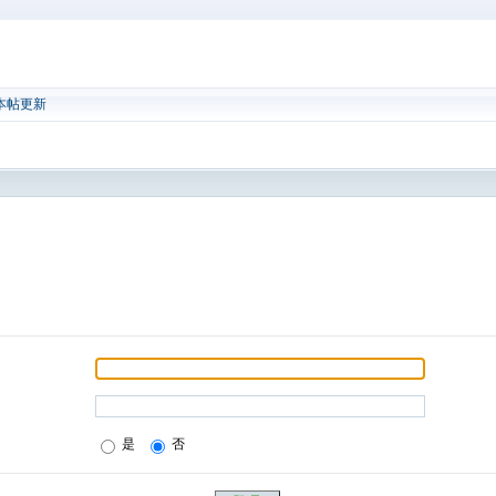
本帖更新
是
否