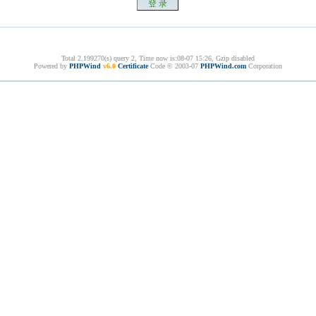
Total 2.199270(s) query 2, Time now is:08-07 15:26, Gzip disabled
Powered by
PHPWind
v6.0
Certificate
Code © 2003-07
PHPWind.com
Corporation