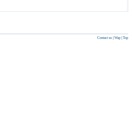
Contact us
|
Wap
|
Top