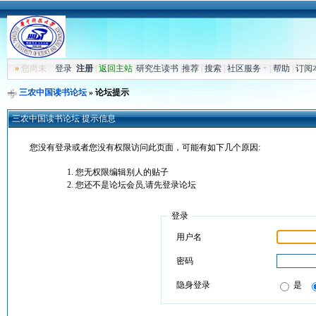
»
您尚未
登录
注册
|
返回主站
|
研究生读书
|
推荐
|
搜索
|
社区服务
|
帮助
|
订阅
三农中国读书论坛
» 论坛提示
三农中国读书论坛 提示信息
您没有登录或者您没有权限访问此页面，可能有如下几个原因:
您无权限编辑别人的贴子
您还不是论坛会员,请先登录论坛
登录
用户名
密码
隐身登录
是