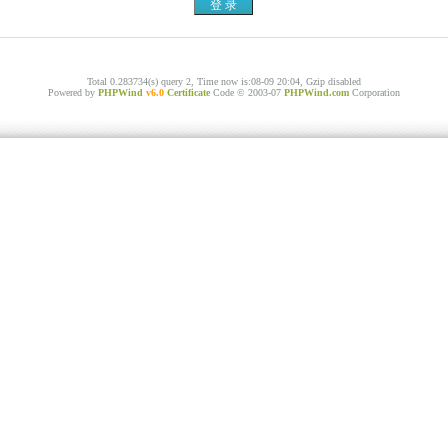
Total 0.283734(s) query 2, Time now is:08-09 20:04, Gzip disabled
Powered by
PHPWind
v6.0
Certificate
Code © 2003-07
PHPWind.com
Corporation