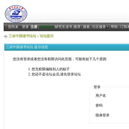
»
您尚未
登录
注册
|
返回主站
|
研究生读书
|
推荐
|
搜索
|
社区服务
|
帮助
|
订阅
三农中国读书论坛
» 论坛提示
三农中国读书论坛 提示信息
您没有登录或者您没有权限访问此页面，可能有如下几个原因:
您无权限编辑别人的贴子
您还不是论坛会员,请先登录论坛
登录
用户名
密码
隐身登录