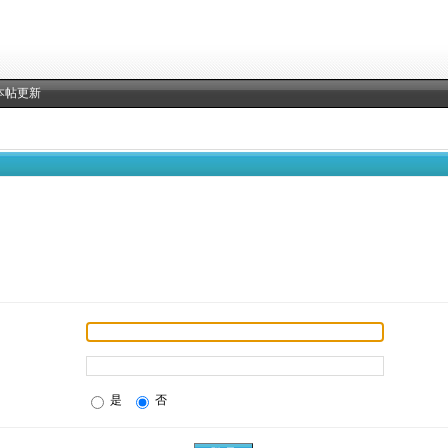
本帖更新
是
否