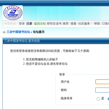
»
您尚未
登录
注册
|
返回主站
|
研究生读书
|
推荐
|
搜索
|
社区服务
|
帮助
|
订阅
三农中国读书论坛
» 论坛提示
三农中国读书论坛 提示信息
您没有登录或者您没有权限访问此页面，可能有如下几个原因:
您无权限编辑别人的贴子
您还不是论坛会员,请先登录论坛
登录
用户名
密码
隐身登录
是