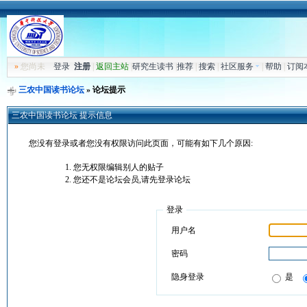
»
您尚未
登录
注册
|
返回主站
|
研究生读书
|
推荐
|
搜索
|
社区服务
|
帮助
|
订阅
三农中国读书论坛
» 论坛提示
三农中国读书论坛 提示信息
您没有登录或者您没有权限访问此页面，可能有如下几个原因:
您无权限编辑别人的贴子
您还不是论坛会员,请先登录论坛
登录
用户名
密码
隐身登录
是