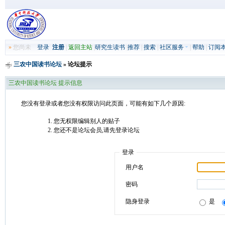
»
您尚未
登录
注册
|
返回主站
|
研究生读书
|
推荐
|
搜索
|
社区服务
|
帮助
|
订阅
三农中国读书论坛
» 论坛提示
三农中国读书论坛 提示信息
您没有登录或者您没有权限访问此页面，可能有如下几个原因:
您无权限编辑别人的贴子
您还不是论坛会员,请先登录论坛
登录
用户名
密码
隐身登录
是