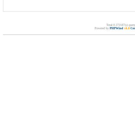
Total 0.272187(s) quer
Powered by
PHPWind
v6.0
Cer