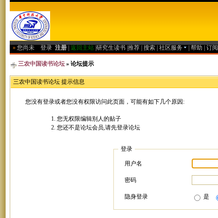
»
您尚未
登录
注册
|
返回主站
|
研究生读书
|
推荐
|
搜索
|
社区服务
|
帮助
|
订阅
三农中国读书论坛
» 论坛提示
三农中国读书论坛 提示信息
您没有登录或者您没有权限访问此页面，可能有如下几个原因:
您无权限编辑别人的贴子
您还不是论坛会员,请先登录论坛
登录
用户名
密码
隐身登录
是