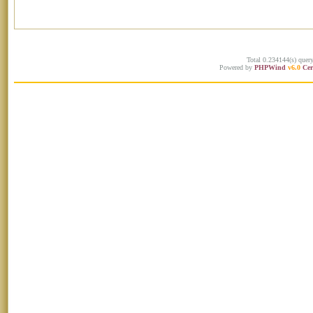
Total 0.234144(s) quer
Powered by
PHPWind
v6.0
Cer