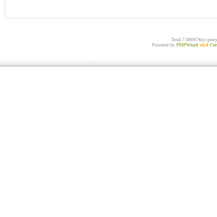
Total 7.000474(s) quer
Powered by
PHPWind
v6.0
Cer