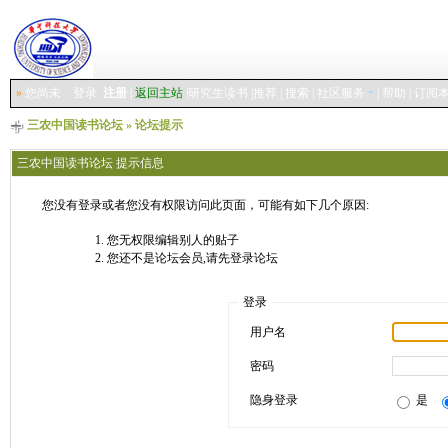
»
您尚未
登录
注册
|
返回主站
|
研究生读书
|
推荐
|
搜索
|
社区服务
|
帮助
|
订阅
三农中国读书论坛
» 论坛提示
三农中国读书论坛 提示信息
您没有登录或者您没有权限访问此页面，可能有如下几个原因:
您无权限编辑别人的贴子
您还不是论坛会员,请先登录论坛
登录
用户名
密码
隐身登录
是