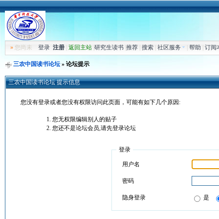
»
您尚未
登录
注册
|
返回主站
|
研究生读书
|
推荐
|
搜索
|
社区服务
|
帮助
|
订阅
三农中国读书论坛
» 论坛提示
三农中国读书论坛 提示信息
您没有登录或者您没有权限访问此页面，可能有如下几个原因:
您无权限编辑别人的贴子
您还不是论坛会员,请先登录论坛
登录
用户名
密码
隐身登录
是