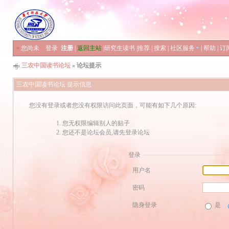
»
您尚未
登录
注册
|
返回主站
|
研究生读书
|
推荐
|
搜索
|
社区服务
|
帮助
|
订
三农中国读书论坛
» 论坛提示
三农中国读书论坛 提示信息
您没有登录或者您没有权限访问此页面，可能有如下几个原因:
您无权限编辑别人的贴子
您还不是论坛会员,请先登录论坛
登录
用户名
密码
隐身登录
是