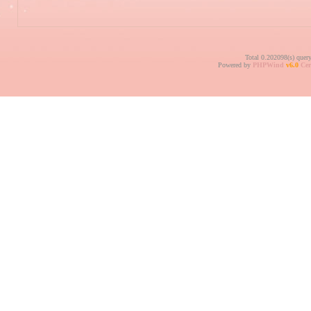
Total 0.202098(s) quer
Powered by
PHPWind
v6.0
Cer