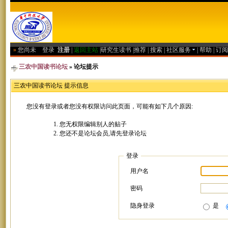
»
您尚未
登录
注册
|
返回主站
|
研究生读书
|
推荐
|
搜索
|
社区服务
|
帮助
|
订阅
三农中国读书论坛
» 论坛提示
三农中国读书论坛 提示信息
您没有登录或者您没有权限访问此页面，可能有如下几个原因:
您无权限编辑别人的贴子
您还不是论坛会员,请先登录论坛
登录
用户名
密码
隐身登录
是