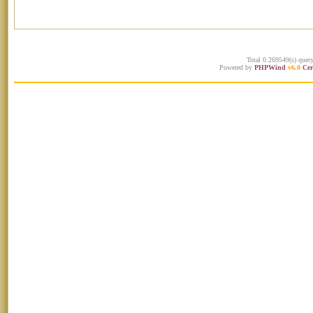
Total 0.269549(s) quer
Powered by
PHPWind
v6.0
Cer