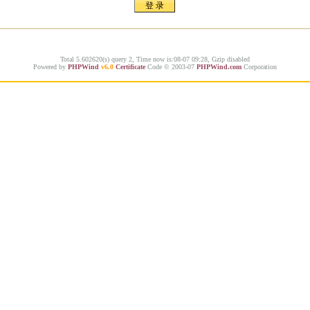
Total 5.602620(s) query 2, Time now is:08-07 09:28, Gzip disabled
Powered by
PHPWind
v6.0
Certificate
Code © 2003-07
PHPWind.com
Corporation