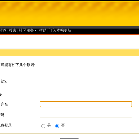
推荐
|
搜索
|
社区服务
|
帮助
|
订阅本帖更新
可能有如下几个原因:
论坛
录
用户名
密码
隐身登录
是
否