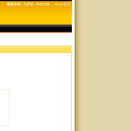
返回主站
|
无图版
|
风格切换
|
Home首页