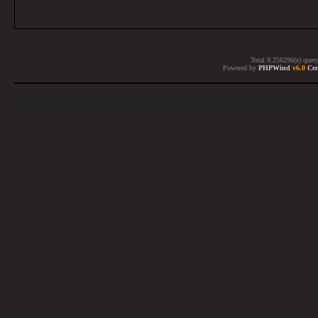
Total 0.256296(s) quer
Powered by
PHPWind
v6.0
Cer