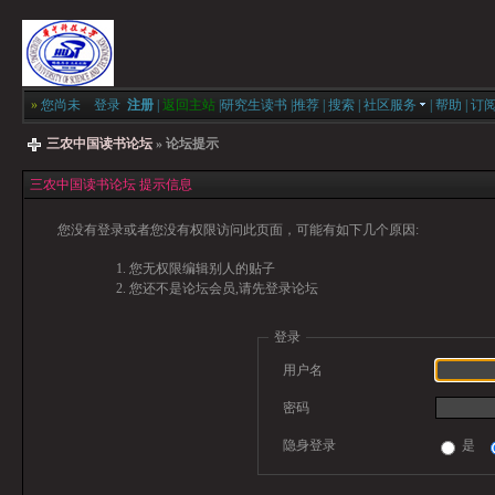
»
您尚未
登录
注册
|
返回主站
|
研究生读书
|
推荐
|
搜索
|
社区服务
|
帮助
|
订
三农中国读书论坛
» 论坛提示
三农中国读书论坛 提示信息
您没有登录或者您没有权限访问此页面，可能有如下几个原因:
您无权限编辑别人的贴子
您还不是论坛会员,请先登录论坛
登录
用户名
密码
隐身登录
是