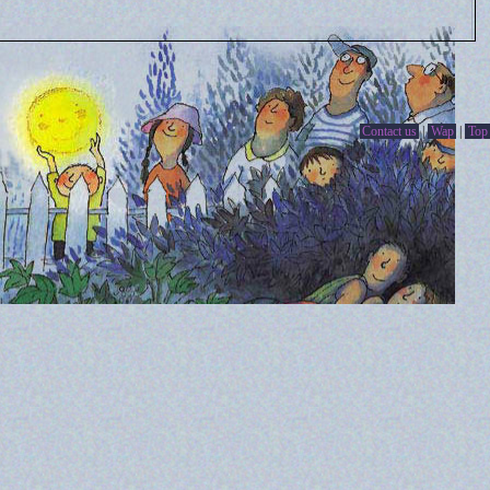
Contact us
|
Wap
|
Top