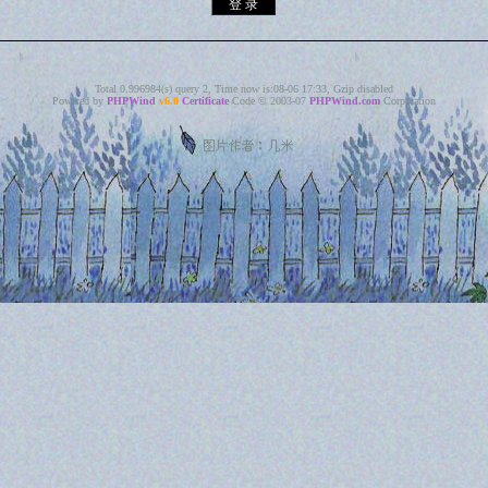
Total 0.996984(s) query 2, Time now is:08-06 17:33, Gzip disabled
Powered by
PHPWind
v6.0
Certificate
Code © 2003-07
PHPWind.com
Corporation