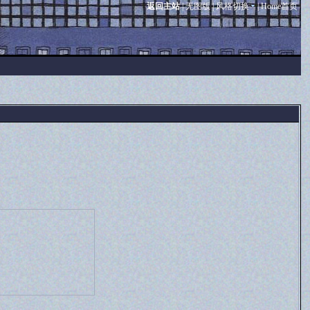
返回主站
|
无图版
|
风格切换
|
Home首页