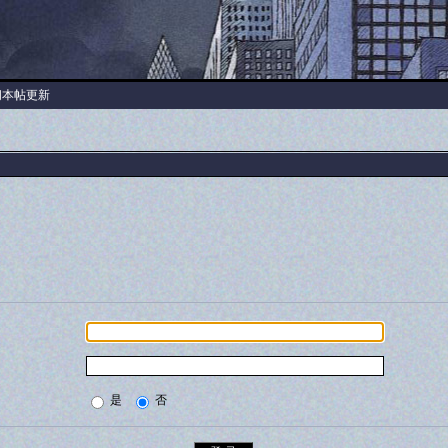
阅本帖更新
是
否