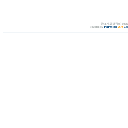
Total 0.251979(s) quer
Powered by
PHPWind
v6.0
Cer