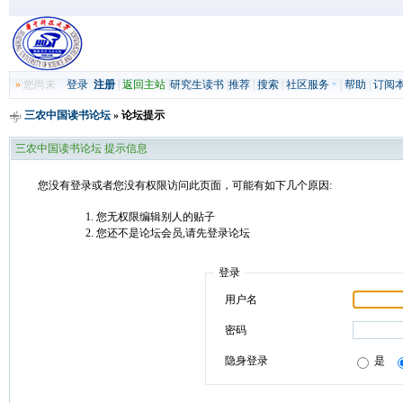
»
您尚未
登录
注册
|
返回主站
|
研究生读书
|
推荐
|
搜索
|
社区服务
|
帮助
|
订阅
三农中国读书论坛
» 论坛提示
三农中国读书论坛 提示信息
您没有登录或者您没有权限访问此页面，可能有如下几个原因:
您无权限编辑别人的贴子
您还不是论坛会员,请先登录论坛
登录
用户名
密码
隐身登录
是