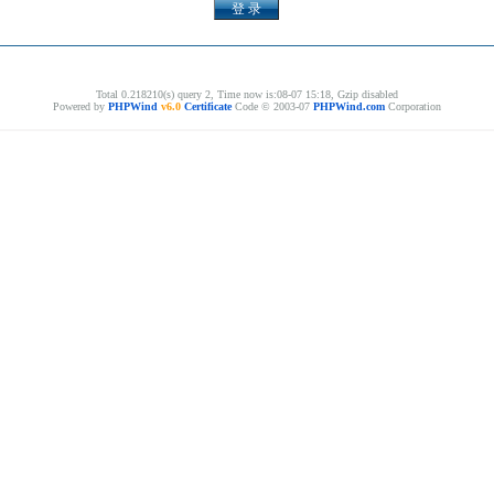
Total 0.218210(s) query 2, Time now is:08-07 15:18, Gzip disabled
Powered by
PHPWind
v6.0
Certificate
Code © 2003-07
PHPWind.com
Corporation