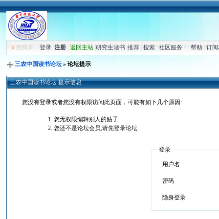
»
您尚未
登录
注册
|
返回主站
|
研究生读书
|
推荐
|
搜索
|
社区服务
|
帮助
|
订阅
三农中国读书论坛
» 论坛提示
三农中国读书论坛 提示信息
您没有登录或者您没有权限访问此页面，可能有如下几个原因:
您无权限编辑别人的贴子
您还不是论坛会员,请先登录论坛
登录
用户名
密码
隐身登录