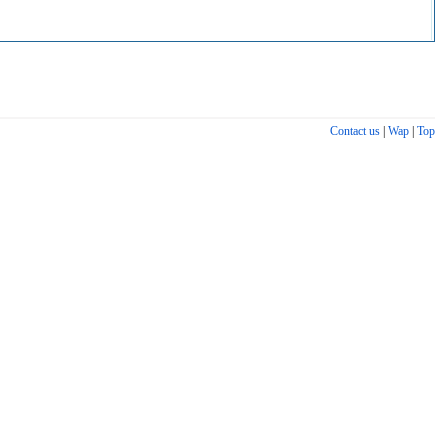
Contact us
|
Wap
|
Top