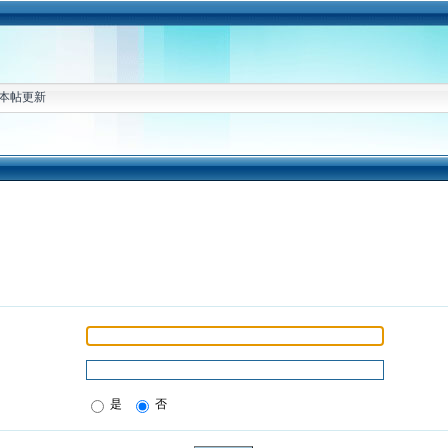
本帖更新
是
否