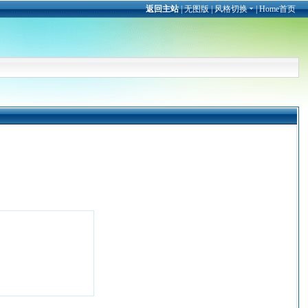
返回主站
|
无图版
|
风格切换
|
Home首页