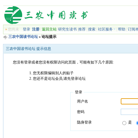
»
您尚未
登录
注册
|
返回主站
|
研究生读书
|
推荐
|
搜索
|
社区服务
|
帮助
|
订阅
三农中国读书论坛
» 论坛提示
三农中国读书论坛 提示信息
您没有登录或者您没有权限访问此页面，可能有如下几个原因:
您无权限编辑别人的贴子
您还不是论坛会员,请先登录论坛
登录
用户名
密码
隐身登录
是