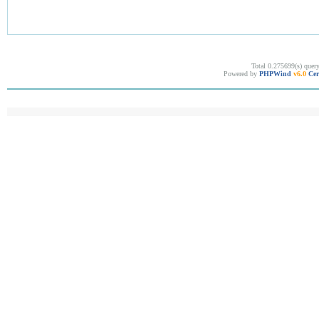
Total 0.275699(s) quer
Powered by
PHPWind
v6.0
Cer