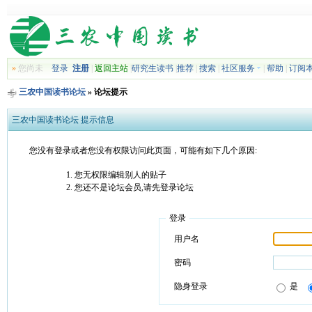
»
您尚未
登录
注册
|
返回主站
|
研究生读书
|
推荐
|
搜索
|
社区服务
|
帮助
|
订阅
三农中国读书论坛
» 论坛提示
三农中国读书论坛 提示信息
您没有登录或者您没有权限访问此页面，可能有如下几个原因:
您无权限编辑别人的贴子
您还不是论坛会员,请先登录论坛
登录
用户名
密码
隐身登录
是