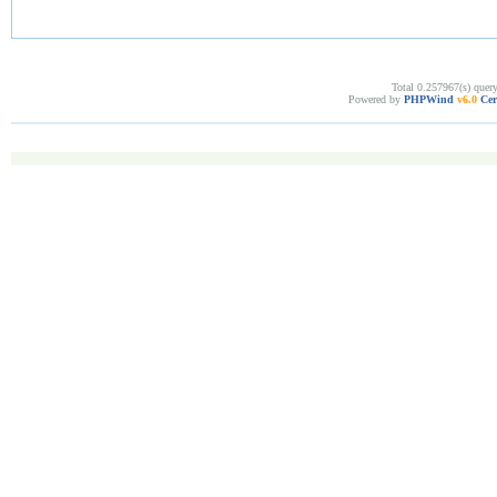
Total 0.257967(s) quer
Powered by
PHPWind
v6.0
Cer