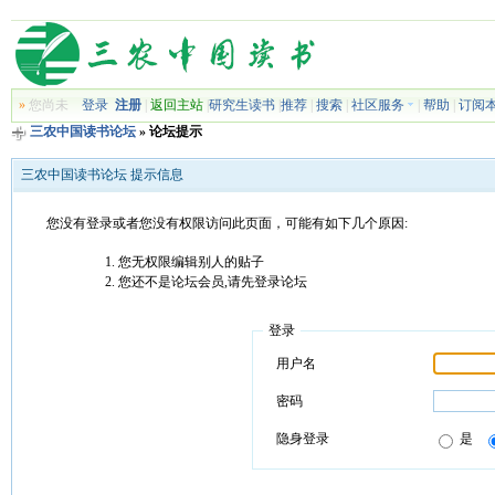
»
您尚未
登录
注册
|
返回主站
|
研究生读书
|
推荐
|
搜索
|
社区服务
|
帮助
|
订阅
三农中国读书论坛
» 论坛提示
三农中国读书论坛 提示信息
您没有登录或者您没有权限访问此页面，可能有如下几个原因:
您无权限编辑别人的贴子
您还不是论坛会员,请先登录论坛
登录
用户名
密码
隐身登录
是