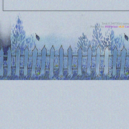
Total 0.240735(s) quer
Powered by
PHPWind
v6.0
Cer