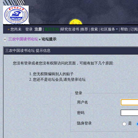
»
您尚未
登录
注册
|
返回主站
|
研究生读书
|
推荐
|
搜索
|
社区服务
|
帮助
|
订阅
三农中国读书论坛
» 论坛提示
三农中国读书论坛 提示信息
您没有登录或者您没有权限访问此页面，可能有如下几个原因:
您无权限编辑别人的贴子
您还不是论坛会员,请先登录论坛
登录
用户名
密码
隐身登录
是