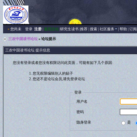
»
您尚未
登录
注册
|
返回主站
|
研究生读书
|
推荐
|
搜索
|
社区服务
|
帮助
|
订阅
三农中国读书论坛
» 论坛提示
三农中国读书论坛 提示信息
您没有登录或者您没有权限访问此页面，可能有如下几个原因:
您无权限编辑别人的贴子
您还不是论坛会员,请先登录论坛
登录
用户名
密码
隐身登录
是