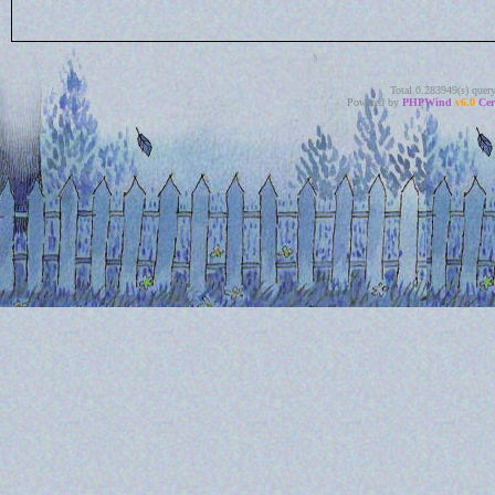
Total 0.283949(s) quer
Powered by
PHPWind
v6.0
Cer