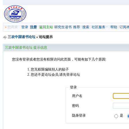
»
您尚未
登录
注册
|
返回主站
|
研究生读书
|
推荐
|
搜索
|
社区服务
|
帮助
|
订阅
三农中国读书论坛
» 论坛提示
三农中国读书论坛 提示信息
您没有登录或者您没有权限访问此页面，可能有如下几个原因:
您无权限编辑别人的贴子
您还不是论坛会员,请先登录论坛
登录
用户名
密码
隐身登录
是