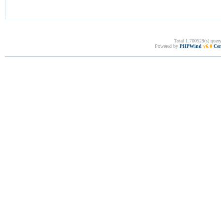
Total 1.700529(s) quer
Powered by
PHPWind
v6.0
Cer