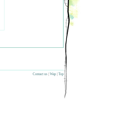
Contact us
|
Wap
|
Top