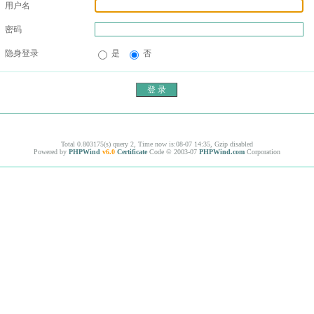
用户名
密码
隐身登录
是
否
Total 0.803175(s) query 2, Time now is:08-07 14:35, Gzip disabled
Powered by
PHPWind
v6.0
Certificate
Code © 2003-07
PHPWind.com
Corporation