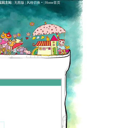
返回主站
|
无图版
|
风格切换
|
Home首页