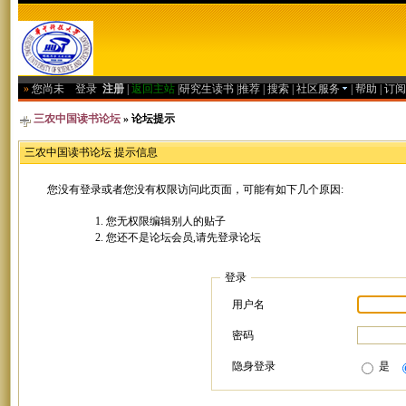
»
您尚未
登录
注册
|
返回主站
|
研究生读书
|
推荐
|
搜索
|
社区服务
|
帮助
|
订阅
三农中国读书论坛
» 论坛提示
三农中国读书论坛 提示信息
您没有登录或者您没有权限访问此页面，可能有如下几个原因:
您无权限编辑别人的贴子
您还不是论坛会员,请先登录论坛
登录
用户名
密码
隐身登录
是