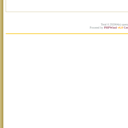
Total 0.292064(s) quer
Powered by
PHPWind
v6.0
Cer