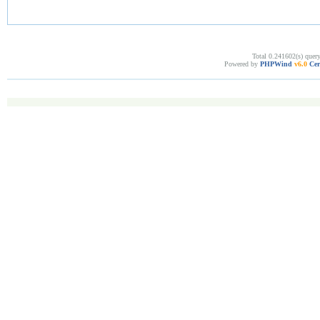
Total 0.241602(s) quer
Powered by
PHPWind
v6.0
Cer