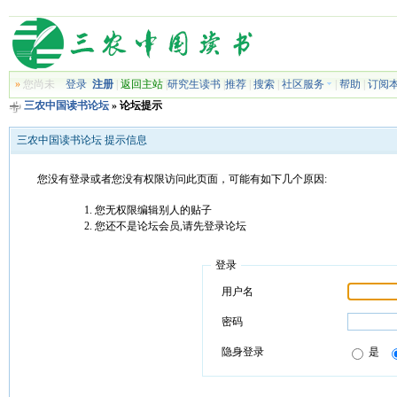
»
您尚未
登录
注册
|
返回主站
|
研究生读书
|
推荐
|
搜索
|
社区服务
|
帮助
|
订阅
三农中国读书论坛
» 论坛提示
三农中国读书论坛 提示信息
您没有登录或者您没有权限访问此页面，可能有如下几个原因:
您无权限编辑别人的贴子
您还不是论坛会员,请先登录论坛
登录
用户名
密码
隐身登录
是