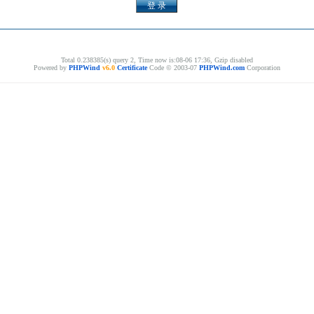
Total 0.238385(s) query 2, Time now is:08-06 17:36, Gzip disabled
Powered by
PHPWind
v6.0
Certificate
Code © 2003-07
PHPWind.com
Corporation