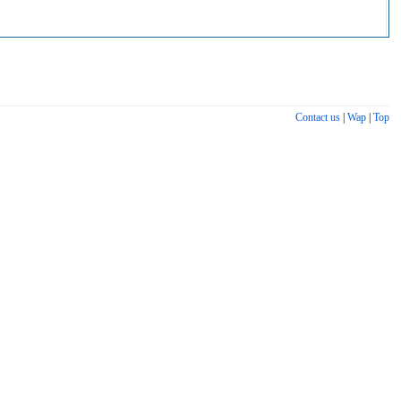
Contact us
|
Wap
|
Top