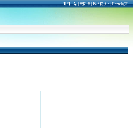
返回主站
|
无图版
|
风格切换
|
Home首页