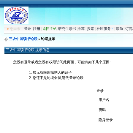
»
您尚未
登录
注册
|
返回主站
|
研究生读书
|
推荐
|
搜索
|
社区服务
|
帮助
|
订阅
三农中国读书论坛
» 论坛提示
三农中国读书论坛 提示信息
您没有登录或者您没有权限访问此页面，可能有如下几个原因:
您无权限编辑别人的贴子
您还不是论坛会员,请先登录论坛
登录
用户名
密码
隐身登录