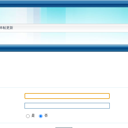
本帖更新
是
否