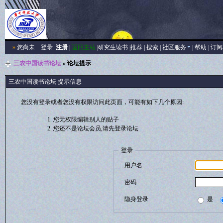
»
您尚未
登录
注册
|
返回主站
|
研究生读书
|
推荐
|
搜索
|
社区服务
|
帮助
|
订阅
三农中国读书论坛
» 论坛提示
三农中国读书论坛 提示信息
您没有登录或者您没有权限访问此页面，可能有如下几个原因:
您无权限编辑别人的贴子
您还不是论坛会员,请先登录论坛
登录
用户名
密码
隐身登录
是