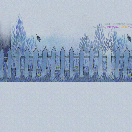
Total 0.269367(s) quer
Powered by
PHPWind
v6.0
Cer