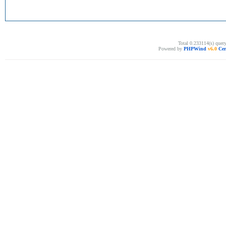
Total 0.233114(s) quer
Powered by
PHPWind
v6.0
Cer