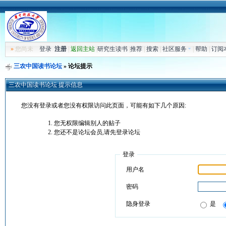
»
您尚未
登录
注册
|
返回主站
|
研究生读书
|
推荐
|
搜索
|
社区服务
|
帮助
|
订阅
三农中国读书论坛
» 论坛提示
三农中国读书论坛 提示信息
您没有登录或者您没有权限访问此页面，可能有如下几个原因:
您无权限编辑别人的贴子
您还不是论坛会员,请先登录论坛
登录
用户名
密码
隐身登录
是