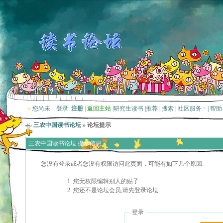
»
您尚未
登录
注册
|
返回主站
|
研究生读书
|
推荐
|
搜索
|
社区服务
|
帮助
三农中国读书论坛
» 论坛提示
三农中国读书论坛 提示信息
您没有登录或者您没有权限访问此页面，可能有如下几个原因:
您无权限编辑别人的贴子
您还不是论坛会员,请先登录论坛
登录