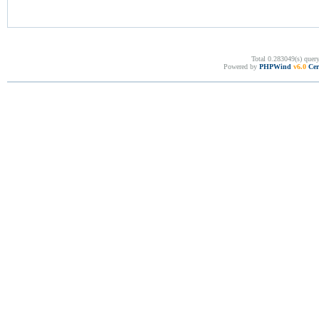
Total 0.283049(s) quer
Powered by
PHPWind
v6.0
Cer