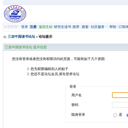
»
您尚未
登录
注册
|
返回主站
|
研究生读书
|
推荐
|
搜索
|
社区服务
|
帮助
|
订阅
三农中国读书论坛
» 论坛提示
三农中国读书论坛 提示信息
您没有登录或者您没有权限访问此页面，可能有如下几个原因:
您无权限编辑别人的贴子
您还不是论坛会员,请先登录论坛
登录
用户名
密码
隐身登录
是