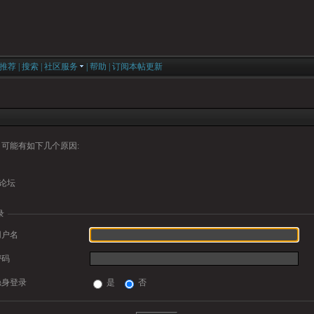
推荐
|
搜索
|
社区服务
|
帮助
|
订阅本帖更新
可能有如下几个原因:
论坛
录
用户名
密码
隐身登录
是
否