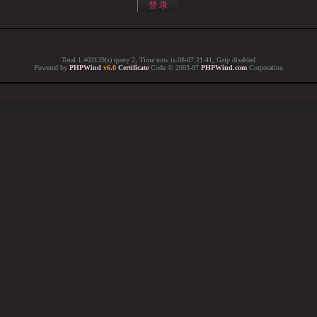
Total 1.403139(s) query 2, Time now is:08-07 21:41, Gzip disabled
Powered by
PHPWind
v6.0
Certificate
Code © 2003-07
PHPWind.com
Corporation