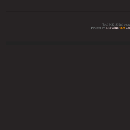
Total 0.221332(s) quer
Powered by
PHPWind
v6.0
Cer