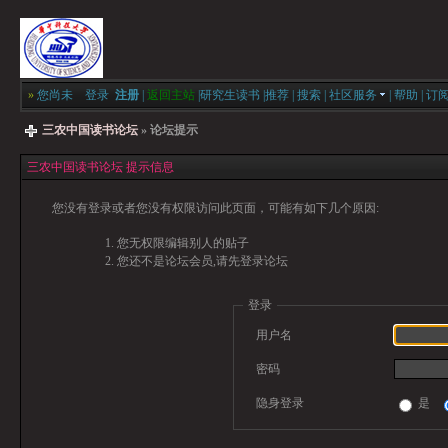
»
您尚未
登录
注册
|
返回主站
|
研究生读书
|
推荐
|
搜索
|
社区服务
|
帮助
|
订
三农中国读书论坛
» 论坛提示
三农中国读书论坛 提示信息
您没有登录或者您没有权限访问此页面，可能有如下几个原因:
您无权限编辑别人的贴子
您还不是论坛会员,请先登录论坛
登录
用户名
密码
隐身登录
是