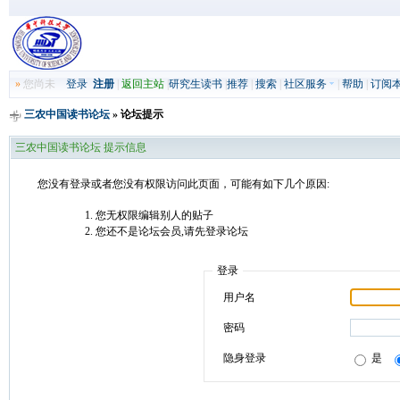
»
您尚未
登录
注册
|
返回主站
|
研究生读书
|
推荐
|
搜索
|
社区服务
|
帮助
|
订阅
三农中国读书论坛
» 论坛提示
三农中国读书论坛 提示信息
您没有登录或者您没有权限访问此页面，可能有如下几个原因:
您无权限编辑别人的贴子
您还不是论坛会员,请先登录论坛
登录
用户名
密码
隐身登录
是