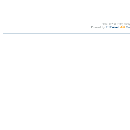
Total 0.238978(s) quer
Powered by
PHPWind
v6.0
Cer