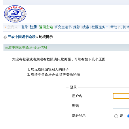
»
您尚未
登录
注册
|
返回主站
|
研究生读书
|
推荐
|
搜索
|
社区服务
|
帮助
|
订阅
三农中国读书论坛
» 论坛提示
三农中国读书论坛 提示信息
您没有登录或者您没有权限访问此页面，可能有如下几个原因:
您无权限编辑别人的贴子
您还不是论坛会员,请先登录论坛
登录
用户名
密码
隐身登录
是