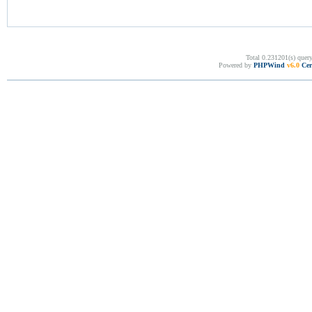
Total 0.231201(s) quer
Powered by
PHPWind
v6.0
Cer