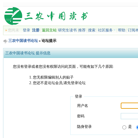
»
您尚未
登录
注册
|
返回主站
|
研究生读书
|
推荐
|
搜索
|
社区服务
|
帮助
|
订阅
三农中国读书论坛
» 论坛提示
三农中国读书论坛 提示信息
您没有登录或者您没有权限访问此页面，可能有如下几个原因:
您无权限编辑别人的贴子
您还不是论坛会员,请先登录论坛
登录
用户名
密码
隐身登录
是