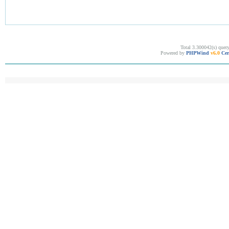
Total 3.300042(s) quer
Powered by
PHPWind
v6.0
Cer