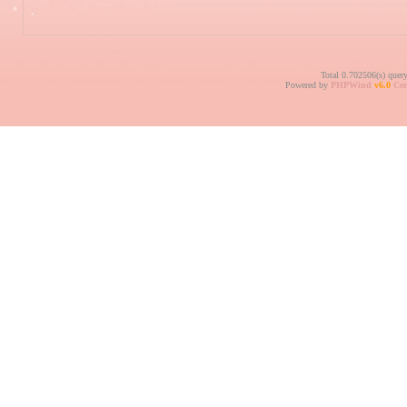
Total 0.702506(s) quer
Powered by
PHPWind
v6.0
Cer