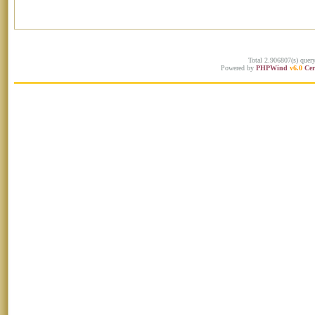
Total 2.906807(s) quer
Powered by
PHPWind
v6.0
Cer