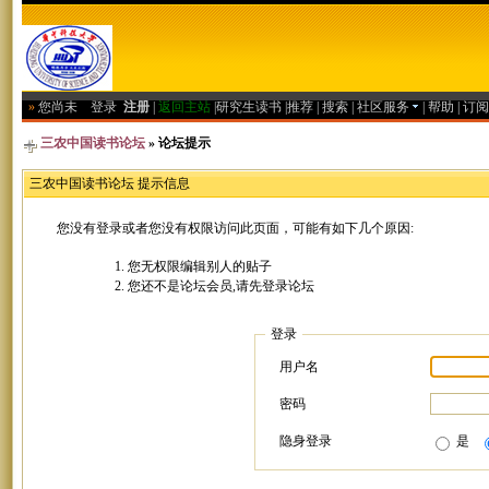
»
您尚未
登录
注册
|
返回主站
|
研究生读书
|
推荐
|
搜索
|
社区服务
|
帮助
|
订阅
三农中国读书论坛
» 论坛提示
三农中国读书论坛 提示信息
您没有登录或者您没有权限访问此页面，可能有如下几个原因:
您无权限编辑别人的贴子
您还不是论坛会员,请先登录论坛
登录
用户名
密码
隐身登录
是