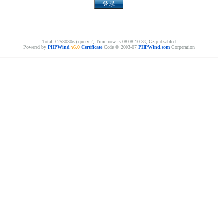
Total 0.253030(s) query 2, Time now is:08-08 10:33, Gzip disabled
Powered by
PHPWind
v6.0
Certificate
Code © 2003-07
PHPWind.com
Corporation