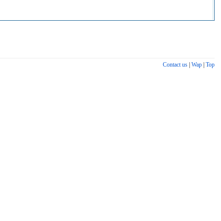
Contact us
|
Wap
|
Top