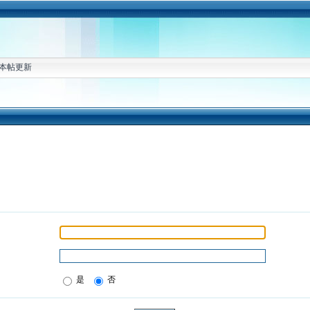
本帖更新
是
否