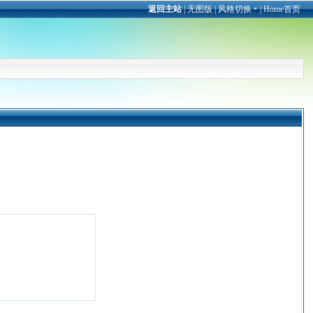
返回主站
|
无图版
|
风格切换
|
Home首页