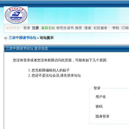
»
您尚未
登录
注册
|
返回主站
|
研究生读书
|
推荐
|
搜索
|
社区服务
|
帮助
|
订阅
三农中国读书论坛
» 论坛提示
三农中国读书论坛 提示信息
您没有登录或者您没有权限访问此页面，可能有如下几个原因:
您无权限编辑别人的贴子
您还不是论坛会员,请先登录论坛
登录
用户名
密码
隐身登录